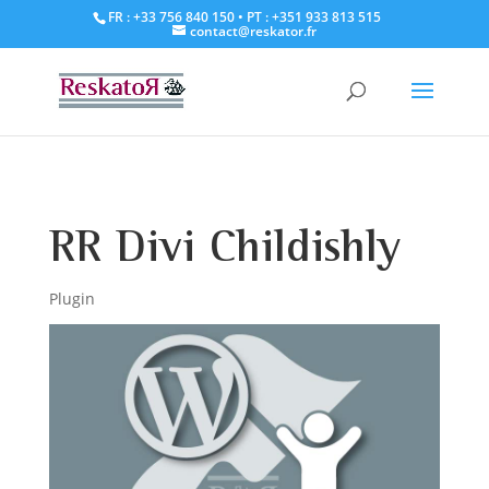
FR : +33 756 840 150
• PT : +351 933 813 515
contact@reskator.fr
RR Divi Childishly
Plugin