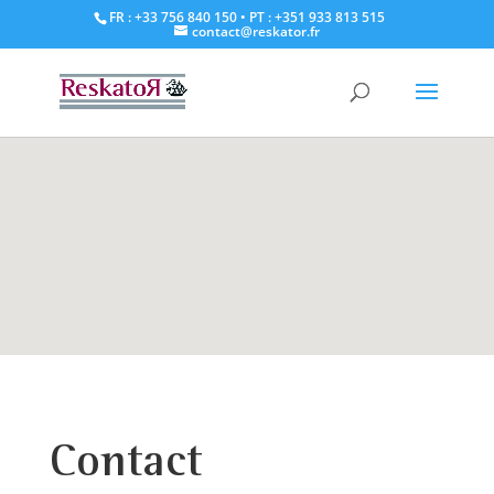
FR : +33 756 840 150
• PT : +351 933 813 515
contact@reskator.fr
Contact