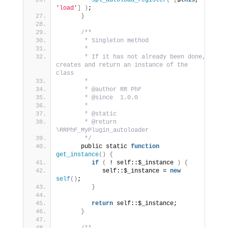
spl_autoload_register
(
[
$
this
, 
'load'
]
)
;
}
/**
       * Singleton method
       * 
       * If it has not already been done, 
creates and return an instance of the 
class
       *
       * @author RR PhF
       * @since  1.0.0
       *
       * @static
       * @return 
\RRPhF_MyPlugin_autoloader
       */
      public static 
function
get_instance
()
{
if
(
 ! self::$_instance 
)
{
            self::$_instance = 
new
self
()
;
}
return
 self::$_instance;
}