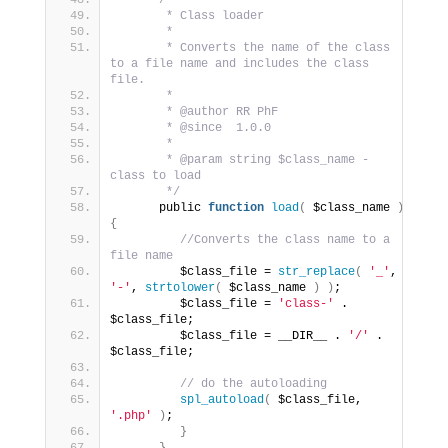
/**
       * Class loader
       *
       * Converts the name of the class 
to a file name and includes the class 
file.
       *
       * @author RR PhF
       * @since  1.0.0
       *
       * @param string $class_name - 
class to load
       */
      public 
function
load
(
 $class_name 
)
{
//Converts the class name to a 
file name
         $class_file = 
str_replace
(
'_'
, 
'-'
, 
strtolower
(
 $class_name 
)
)
;
         $class_file = 
'class-'
 . 
$class_file;
         $class_file = __DIR__ . 
'/'
 . 
$class_file;
// do the autoloading
spl_autoload
(
 $class_file, 
'.php'
)
;
}