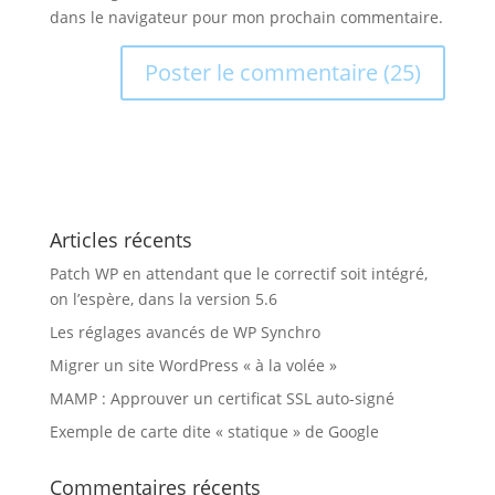
dans le navigateur pour mon prochain commentaire.
A
l
t
e
r
Articles récents
n
a
Patch WP en attendant que le correctif soit intégré,
t
on l’espère, dans la version 5.6
i
Les réglages avancés de WP Synchro
v
Migrer un site WordPress « à la volée »
e
:
MAMP : Approuver un certificat SSL auto-signé
Exemple de carte dite « statique » de Google
Commentaires récents