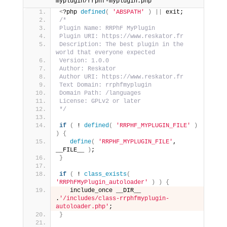
myplugin/rrphf-myplugin.php
<
?php 
defined
(
'ABSPATH'
)
||
 exit;
/*
Plugin Name: RRPhF MyPlugin
Plugin URI: https://www.reskator.fr
Description: The best plugin in the 
world that everyone expected
Version: 1.0.0
Author: Reskator
Author URI: https://www.reskator.fr
Text Domain: rrphfmyplugin
Domain Path: /languages
License: GPLv2 or later
*/
if
(
 ! 
defined
(
'RRPHF_MYPLUGIN_FILE'
)
)
{
define
(
'RRPHF_MYPLUGIN_FILE'
, 
__FILE__ 
)
;
}
if
(
 ! 
class_exists
(
'RRPhFMyPlugin_autoloader'
)
)
{
   include_once __DIR__ 
.
'/includes/class-rrphfmyplugin-
autoloader.php'
;
}