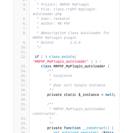
/**
 * Project: RRPhF MyPlugin
 * File: class-rrphf-myplugin-
autoloader.php
 * User: reskator
 * Author: RR PhF
 *
 * @Description Class autoloader for 
RRPhF MyPlugin plugin
 * @since        1.0.0
 */
if
(
 ! 
class_exists
(
'RRPhF_MyPlugin_autoloader'
)
)
:
class
 RRPhF_MyPlugin_autoloader 
{
/**
       * Singleton
       *
       * @var null Single instance
       */
      private static $_instance = 
null
;
/**
       * RRPhF_MyPlugin_autoloader 
constructor.
       *
       */
      private 
function
__construct
()
{