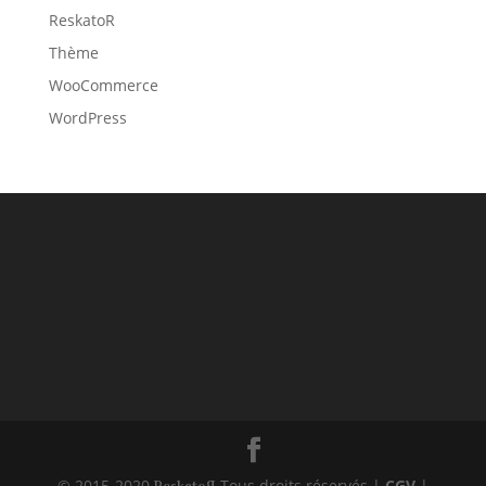
ReskatoR
Thème
WooCommerce
WordPress
© 2015-2020
Tous droits réservés |
CGV
|