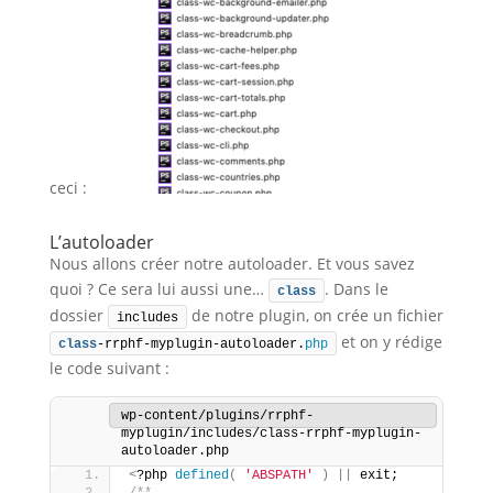
ceci :
L’autoloader
Nous allons créer notre autoloader. Et vous savez
quoi ? Ce sera lui aussi une…
. Dans le
class
dossier
de notre plugin, on crée un fichier
includes
et on y rédige
class
-rrphf-myplugin-autoloader.
php
le code suivant :
wp-content/plugins/rrphf-
myplugin/includes/class-rrphf-myplugin-
autoloader.php
<
?php 
defined
(
'ABSPATH'
)
||
 exit;