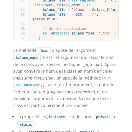
$class_file
 = 
str_replace
(
'_'
, 
'-'
, 
strtolower
(
$class_name
)
)
;
$class_file
 = 
'class-'
. 
$class_file
;
$class_file
 = 
__DIR__
 .
'/'
. 
$class_file
;
// do the autoloading
spl_autoload
(
$class_file,
'.php'
)
;
}
La méthode
dispose de l’argument
load
. C’est cet argument qui reçoit le nom
$class_name
de la class ayant déclenché l’appel _autoload. Après
avoir converti le nom de la class en nom de fichier
(
mais sans l’extension
), on appelle la méthode PHP
avec, en 1er argument, le path du
spl_autoload
()
fichier à charger (
toujours sans l’extension
), et en
deuxième argument, l’extension. Notez que notre
class est particulièrement ‘verrouillée’ :
la propriété
est déclarée
et
$_instance
private
;
static
le
est déclaré
;