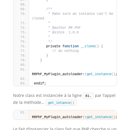
}
/**
       * Make sure an instance can't be 
cloned
       *
       * @author RR PhF
       * @since  1.0.0
       *
       */
      private 
function
__clone
()
{
// do nothing
}
}
RRPhF_MyPlugin_autoloader::
get_instance
()
;
endif;
Notre class est instanciée à la ligne
par l’appel
81.
de la méthode…
get_intance
()
RRPhF_MyPlugin_autoloader::
get_instance
()
;
Le fait d’instancier la class fait que PHP cherche si un