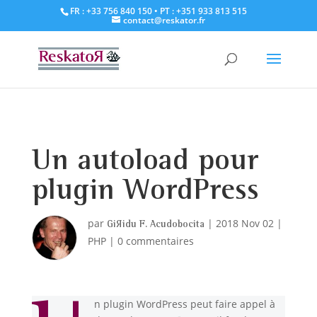
FR : +33 756 840 150
• PT : +351 933 813 515
contact@reskator.fr
Un autoload pour
plugin WordPress
par
|
2018 Nov 02
|
Giridu F. Acudobocita
PHP
|
0 commentaires
n plugin WordPress peut faire appel à